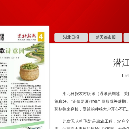
湖北日报
楚天都市报
潜
1.
湖北日报农村版讯（通讯员刘莲、关
策真好。”正值两夏作物产量形成关键期
药剂往来穿梭，受益的种粮大户开心不已
此次无人机飞防是惠农工程，农户全