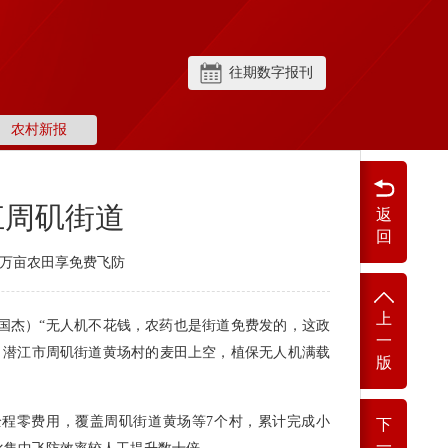
往期数字报刊
农村新报
江周矶街道
返
回
54万亩农田享免费飞防
上
国杰）“无人机不花钱，农药也是街道免费发的，这政
一
，潜江市周矶街道黄场村的麦田上空，植保无人机满载
版
。
程零费用，覆盖周矶街道黄场等7个村，累计完成小
下
一